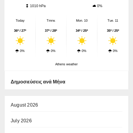
1010 hPa
0%
Today
Tmrw.
Mon. 10
Tue. 11
36º / 27º
37º / 28º
34º / 25º
35º / 25º
0%
0%
0%
0%
Athens weather
Δημοσιεύσεις ανά Μήνα
August 2026
July 2026