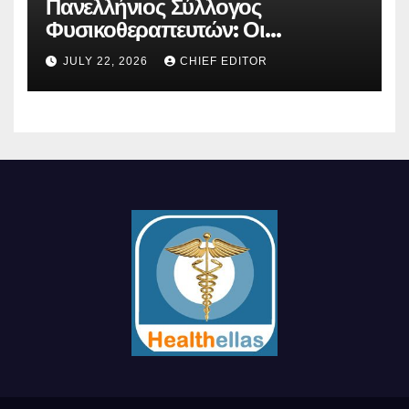
Πανελλήνιος Σύλλογος
Φυσικοθεραπευτών: Οι
προτάσεις προς τον ΕΟΠΥΥ για
JULY 22, 2026
CHIEF EDITOR
τον περιορισμό του clawback