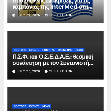
Δύο Διεθνείς Διακρίσεις για τις
καμπάνιες της InterMed στα
FOOH Awards 2026
JULY 29, 2026
CHIEF EDITOR
DOCTORS
EVENTS
HOSPITAL
MARKETING
NEWS
Π.Σ.Φ. και Ο.Σ.Ε.Δ.Α.Ε.: θεσμική
συνάντηση με τον Συντονιστή
του Γραφείου του
JULY 27, 2026
CHIEF EDITOR
Πρωθυπουργού
DOCTORS
EVENTS
NEWS