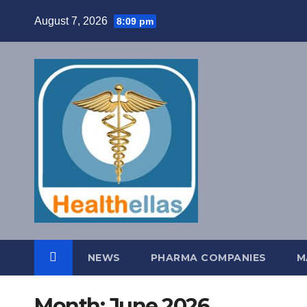
Skip
August 7, 2026
8:09 pm
to
content
NEWS
PHARMA COMPANIES
M
Month:
June 2026