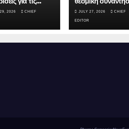
ίσεις για τις
θεσμική συνάντησ
άνιες της
τον Συντονιστή το
29, 2026
CHIEF
JULY 27, 2026
CHIEF
erMed στα FOOH
Γραφείου του
rds 2026
Πρωθυπουργού
EDITOR