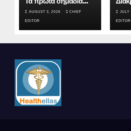
Τα πρώτα σημάδια
Διακρ
που δεν πρέπει να
καμπ
AUGUST 3, 2026
CHIEF
JULY 
αγνοούνται
Int
EDITOR
Awa
EDITOR