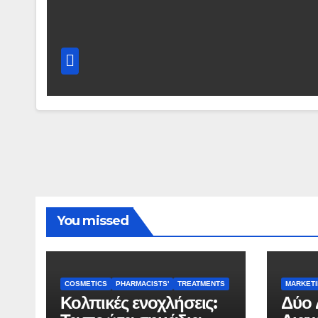
You missed
COSMETICS
PHARMACISTS'
TREATMENTS
MARKET
Κολπικές ενοχλήσεις:
Δύο 