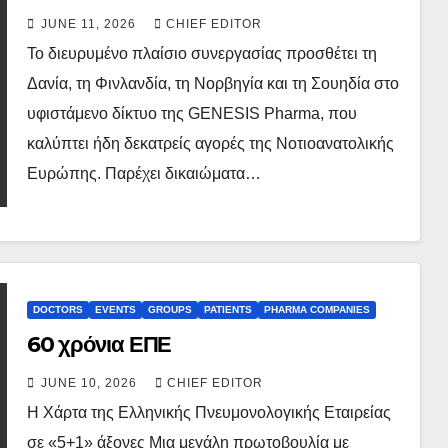
με την AlnylamPharmaceuticals για
JUNE 11, 2026
CHIEF EDITOR
θεραπείες RNAi στη Σκανδιναβία.
Το διευρυμένο πλαίσιο συνεργασίας προσθέτει τη
Δανία, τη Φινλανδία, τη Νορβηγία και τη Σουηδία στο
υφιστάμενο δίκτυο της GENESIS Pharma, που
καλύπτει ήδη δεκατρείς αγορές της Νοτιοανατολικής
Ευρώπης. Παρέχει δικαιώματα…
DOCTORS
EVENTS
GROUPS
PATIENTS
PHARMA COMPANIES
60 χρόνια ΕΠΕ
JUNE 10, 2026
CHIEF EDITOR
H Χάρτα της Ελληνικής Πνευμονολογικής Εταιρείας
σε «5+1» άξονες Μια μεγάλη πρωτοβουλία με