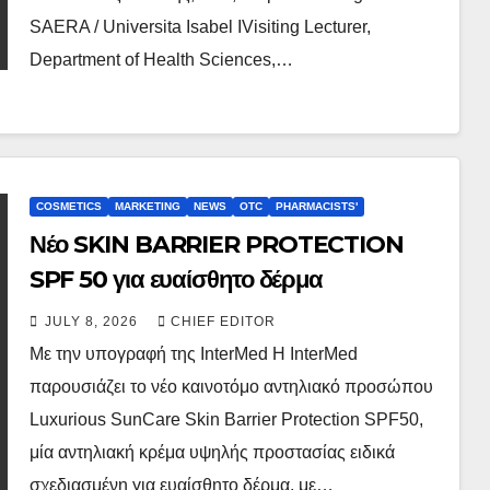
SAERA / Universita Isabel IVisiting Lecturer,
Department of Health Sciences,…
COSMETICS
MARKETING
NEWS
OTC
PHARMACISTS'
Νέο SKIN BARRIER PROTECTION
SPF 50 για ευαίσθητο δέρμα
JULY 8, 2026
CHIEF EDITOR
Με την υπογραφή της InterMed Η InterMed
παρουσιάζει το νέο καινοτόμο αντηλιακό προσώπου
Luxurious SunCare Skin Barrier Protection SPF50,
μία αντηλιακή κρέμα υψηλής προστασίας ειδικά
σχεδιασμένη για ευαίσθητο δέρμα, με…