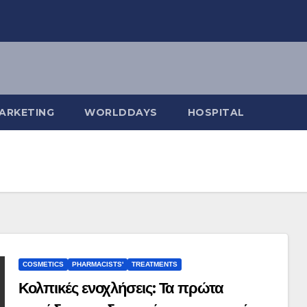
ARKETING
WORLDDAYS
HOSPITAL
COSMETICS
PHARMACISTS'
TREATMENTS
Κολπικές ενοχλήσεις: Τα πρώτα