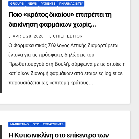
GROUPS
NEWS
PATIENTS
PHARMACISTS'
Ποιο «κράτος δικαίου» επιτρέπει τη
διακίνηση φαρμάκων χωρίς
επιστημονική εποπτεία;
APRIL 28, 2026
CHIEF EDITOR
Ο Φαρμακευτικός Σύλλογος Αττικής διαμαρτύρεται
έντονα για τις πρόσφατες δηλώσεις του
Πρωθυπουργού στη Βουλή, σύμφωνα με τις οποίες η
κατ’ οίκον διανομή φαρμάκων από εταιρείες logistics
παρουσιάζεται ως «επιτομή κράτους…
MARKETING
OTC
TREATMENTS
Η Κυτισινικλίνη στο επίκεντρο των