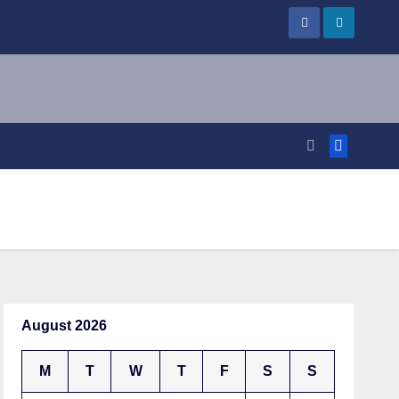
August 2026
M
T
W
T
F
S
S