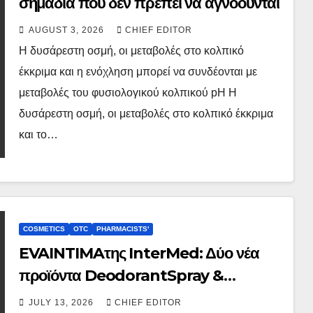
σημάδια που δεν πρέπει να αγνοούνται
AUGUST 3, 2026
CHIEF EDITOR
Η δυσάρεστη οσμή, οι μεταβολές στο κολπικό
έκκριμα και η ενόχληση μπορεί να συνδέονται με
μεταβολές του φυσιολογικού κολπικού pH Η
δυσάρεστη οσμή, οι μεταβολές στο κολπικό έκκριμα
και το…
COSMETICS
OTC
PHARMACISTS'
EVAINTIMAτης InterMed: Δύο νέα
προϊόντα DeodorantSpray &
PureMistγια την ευαίσθητη περιοχή
JULY 13, 2026
CHIEF EDITOR