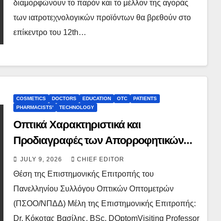
διαμορφώνουν το παρόν και το μέλλον της αγοράς
των ιατροτεχνολογικών προϊόντων θα βρεθούν στο
επίκεντρο του 12th…
COSMETICS
DOCTORS
EDUCATION
OTC
PATIENTS
PHARMACISTS'
TECHNOLOGY
Οπτικά Χαρακτηριστικά και
Προδιαγραφές των Απορροφητικών
Γυαλιών Ηλίου.
JULY 9, 2026
CHIEF EDITOR
Θέση της Επιστημονικής Επιτροπής του
Πανελληνίου Συλλόγου Οπτικών Οπτομετρών
(ΠΣΟΟ/ΝΠΔΔ) Μέλη της Επιστημονικής Επιτροπής:
Dr. Κόκοτας Βασίλης, BSc, DOptomVisiting Professor