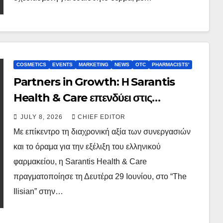
COSMETICS
EVENTS
MARKETING
NEWS
OTC
PHARMACISTS'
Partners in Growth: Η Sarantis
Health & Care επενδύει στις
συνεργασίες που διαμορφώνουν το
JULY 8, 2026
CHIEF EDITOR
μέλλον της πρόληψης και του
Με επίκεντρο τη διαχρονική αξία των συνεργασιών
σύγχρονου φαρμακείου
και το όραμα για την εξέλιξη του ελληνικού
φαρμακείου, η Sarantis Health & Care
πραγματοποίησε τη Δευτέρα 29 Ιουνίου, στο “The
Ilisian” στην…