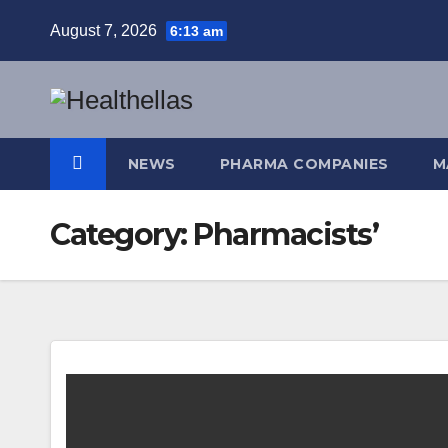
Skip
August 7, 2026
6:13 am
to
content
NEWS
PHARMA COMPANIES
M
Category:
Pharmacists’