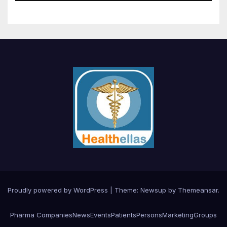
Proudly powered by WordPress
|
Theme:
Newsup
by
Themeansar
.
Pharma Companies
News
Events
Patients
Persons
Marketing
Groups