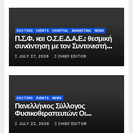
DOCTORS
EVENTS
HOSPITAL
MARKETING
NEWS
Π.Σ.Φ. και Ο.Σ.Ε.Δ.Α.Ε.: θεσμική
συνάντηση με τον Συντονιστή
του Γραφείου του
JULY 27, 2026
CHIEF EDITOR
Πρωθυπουργού
DOCTORS
EVENTS
NEWS
Πανελλήνιος Σύλλογος
Φυσικοθεραπευτών: Οι
προτάσεις προς τον ΕΟΠΥΥ για
JULY 22, 2026
CHIEF EDITOR
τον περιορισμό του clawback