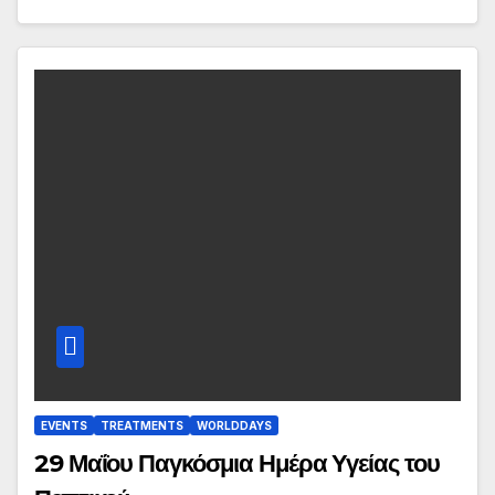
EVENTS
TREATMENTS
WORLDDAYS
29 Μαΐου Παγκόσμια Ημέρα Υγείας του