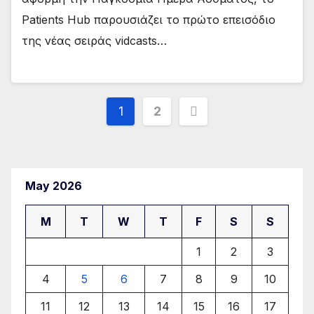
Patients Hub παρουσιάζει το πρώτο επεισόδιο
της νέας σειράς vidcasts…
Posts
1
2
pagination
May 2026
M
T
W
T
F
S
S
1
2
3
4
5
6
7
8
9
10
11
12
13
14
15
16
17