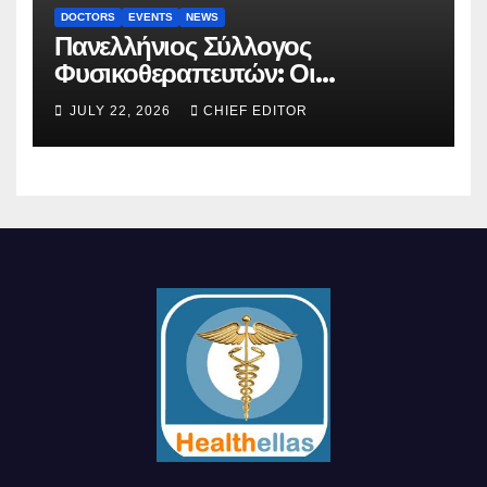
DOCTORS
EVENTS
NEWS
Πανελλήνιος Σύλλογος
Φυσικοθεραπευτών: Οι
προτάσεις προς τον ΕΟΠΥΥ για
JULY 22, 2026
CHIEF EDITOR
τον περιορισμό του clawback