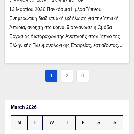
MARCH 13, 2026
CHIEF EDITOR
13 Μαρτίου 2026 Παγκόσμια Ημέρα Ύπνου
Ενημερωτική διαδικτυακή εκδήλωση για την Υπνική
Άπνοια, ανοιχτή στο κοινό, διοργάνωσε η Ομάδα
Εργασίας Διαταραχών της Αναπνοής στον Ύπνο της
Ελληνικής Πνευμονολογικής Εταιρείας, εστιάζοντας…
Posts
1
2
pagination
March 2026
M
T
W
T
F
S
S