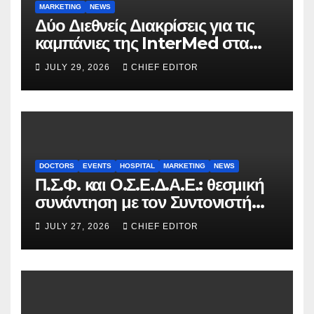
MARKETING
NEWS
Δύο Διεθνείς Διακρίσεις για τις
καμπάνιες της InterMed στα
FOOH Awards 2026
JULY 29, 2026
CHIEF EDITOR
DOCTORS
EVENTS
HOSPITAL
MARKETING
NEWS
Π.Σ.Φ. και Ο.Σ.Ε.Δ.Α.Ε.: θεσμική
συνάντηση με τον Συντονιστή
του Γραφείου του
JULY 27, 2026
CHIEF EDITOR
Πρωθυπουργού