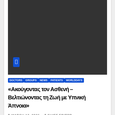
DOCTORS
GROUPS
NEWS
PATIENTS
WORLDDAYS
«Ακούγοντας τον Ασθενή –
Βελτιώνοντας τη Ζωή με Υπνική
Άπνοια»