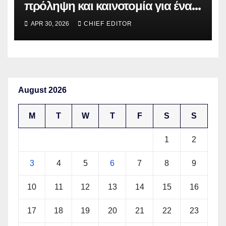
πρόληψη και καινοτομία για ένα
βιώσιμο σύστημα Υγείας με
APR 30, 2026
CHIEF EDITOR
επίκεντρο τους ασθενείς
August 2026
M
T
W
T
F
S
S
1
2
3
4
5
6
7
8
9
10
11
12
13
14
15
16
17
18
19
20
21
22
23