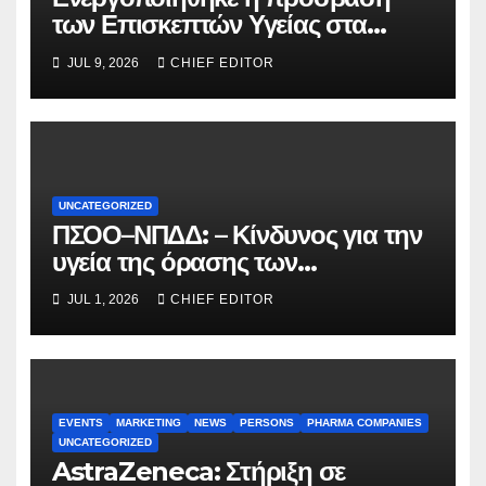
των Επισκεπτών Υγείας στα
Εθνικά Μητρώα Εμβολιασμών
JUL 9, 2026
CHIEF EDITOR
Παιδιών, Εφήβων και Ενηλίκων
UNCATEGORIZED
ΠΣΟΟ–ΝΠΔΔ: – Κίνδυνος για την
υγεία της όρασης των
καταναλωτών: Άμεση ανάκληση
JUL 1, 2026
CHIEF EDITOR
των εγκυκλίων για τα γυαλιά
ηλίου
EVENTS
MARKETING
NEWS
PERSONS
PHARMA COMPANIES
UNCATEGORIZED
AstraZeneca: Στήριξη σε