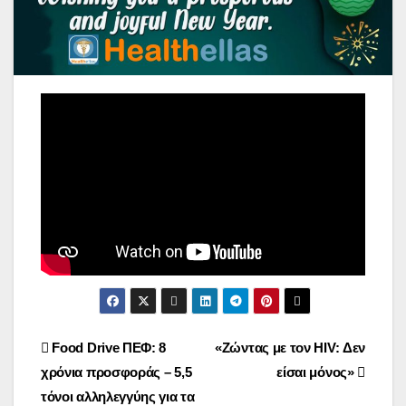
Post
Food Drive ΠΕΦ: 8
«Ζώντας με τον HIV: Δεν
χρόνια προσφοράς – 5,5
είσαι μόνος»
navigation
τόνοι αλληλεγγύης για τα