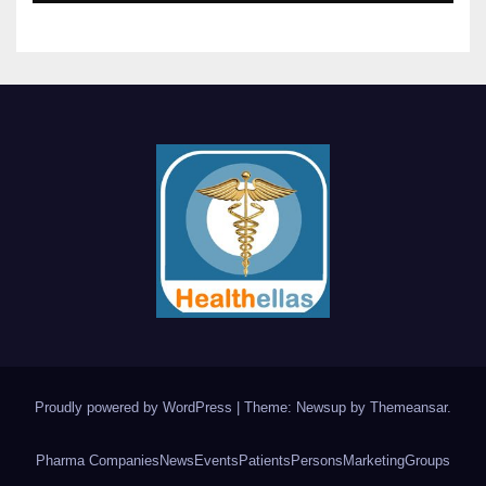
Proudly powered by WordPress
|
Theme: Newsup by
Themeansar
.
Pharma Companies
News
Events
Patients
Persons
Marketing
Groups