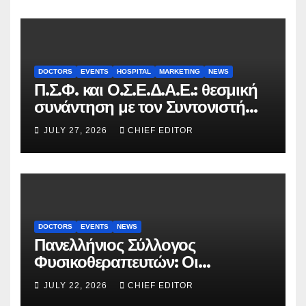
DOCTORS
EVENTS
HOSPITAL
MARKETING
NEWS
Π.Σ.Φ. και Ο.Σ.Ε.Δ.Α.Ε.: θεσμική
συνάντηση με τον Συντονιστή
του Γραφείου του
JULY 27, 2026
CHIEF EDITOR
Πρωθυπουργού
DOCTORS
EVENTS
NEWS
Πανελλήνιος Σύλλογος
Φυσικοθεραπευτών: Οι
προτάσεις προς τον ΕΟΠΥΥ για
JULY 22, 2026
CHIEF EDITOR
τον περιορισμό του clawback