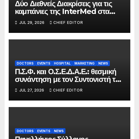
Δύο Διεθνείς Διακρίσεις για τις
καμπάνιες της InterMed στα
FOOH Awards 2026
JUL 29, 2026
CHIEF EDITOR
DOCTORS
EVENTS
HOSPITAL
MARKETING
NEWS
Π.Σ.Φ. και Ο.Σ.Ε.Δ.Α.Ε.: θεσμική
συνάντηση με τον Συντονιστή του
Γραφείου του Πρωθυπουργού
JUL 27, 2026
CHIEF EDITOR
DOCTORS
EVENTS
NEWS