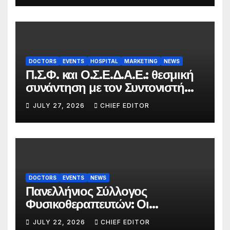
DOCTORS
EVENTS
HOSPITAL
MARKETING
NEWS
Π.Σ.Φ. και Ο.Σ.Ε.Δ.Α.Ε.: θεσμική
συνάντηση με τον Συντονιστή
του Γραφείου του
JULY 27, 2026
CHIEF EDITOR
Πρωθυπουργού
DOCTORS
EVENTS
NEWS
Πανελλήνιος Σύλλογος
Φυσικοθεραπευτών: Οι
προτάσεις προς τον ΕΟΠΥΥ για
JULY 22, 2026
CHIEF EDITOR
τον περιορισμό του clawback