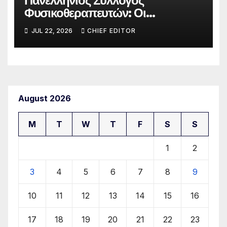
Πανελλήνιος Σύλλογος
Φυσικοθεραπευτών: Οι
προτάσεις προς τον ΕΟΠΥΥ για
JUL 22, 2026
CHIEF EDITOR
τον περιορισμό του clawback
August 2026
M
T
W
T
F
S
S
1
2
3
4
5
6
7
8
9
10
11
12
13
14
15
16
17
18
19
20
21
22
23