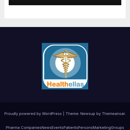
Proudly powered by WordPress
|
Theme:
Newsup
by
Themeansar
.
Pharma Companies
News
Events
Patients
Persons
Marketing
Groups