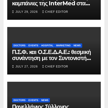
καμπάνιες της InterMed στα
FOOH Awards 2026
JULY 29, 2026
CHIEF EDITOR
DOCTORS
EVENTS
HOSPITAL
MARKETING
NEWS
Π.Σ.Φ. και Ο.Σ.Ε.Δ.Α.Ε.: θεσμική
συνάντηση με τον Συντονιστή
του Γραφείου του
JULY 27, 2026
CHIEF EDITOR
Πρωθυπουργού
DOCTORS
EVENTS
NEWS
Πανελλήνιος Σύλλογος