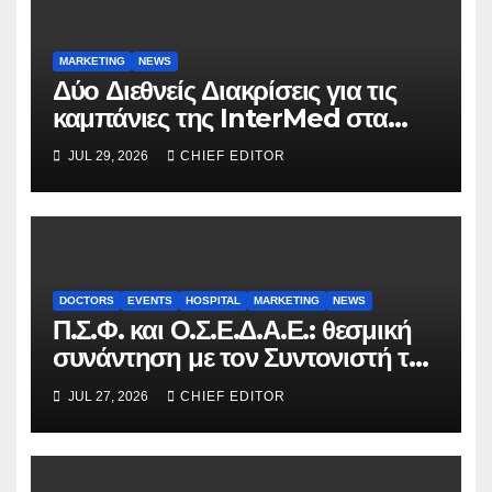
MARKETING
NEWS
Δύο Διεθνείς Διακρίσεις για τις
καμπάνιες της InterMed στα
FOOH Awards 2026
JUL 29, 2026
CHIEF EDITOR
DOCTORS
EVENTS
HOSPITAL
MARKETING
NEWS
Π.Σ.Φ. και Ο.Σ.Ε.Δ.Α.Ε.: θεσμική
συνάντηση με τον Συντονιστή του
Γραφείου του Πρωθυπουργού
JUL 27, 2026
CHIEF EDITOR