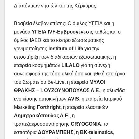
Διαπόντιων νησιών και της Κέρκυρας.
Βραβεία έλαβαν επίσης: Ο όμιλος ΥΓΕΙΑ και η
μονάδα
ΥΓΕΙΑ
IVF
-Εμβρυογένεσις
καθώς και ο
όμιλος ΙΑΣΩ και το κέντρο εξωσωματικής
γονιμοποίησης
Institute
of
Life
για την
υποστήριξη των διαδικασιών εξωσωματικής, η
εταιρεία κοσμημάτων
LiLALO
για τη συνεχή
συνεισφορά της τόσο υλική όσο και ηθική στο έργο
του Σωματείου Be-Live, η εταιρεία
ΜΥΛΟΙ
ΘΡΑΚΗΣ – Ι. ΟΥΖΟΥΝΟΠΟΥΛΟΣ Α.Ε.
, η αλυσίδα
ενοικίασης αυτοκινήτων
AVIS
, η εταιρεία Ιατρικού
Marketing
Forthright
, η εταιρεία ελαστικών
Δημητρακόπουλος Α.Ε.,
η
τράπεζακρυοσυντήρησης
CRYOGONIA
, τα
εστιατόρια
ΔΟΥΡΑΜΠΕΗΣ
, η
BK
-telematics
,