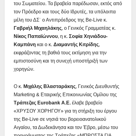
του Σωματείου. Τα βραβεία παρέδωσαν, εκτός από
τον Πρόεδρο και τους δύο Ιδρυτές, τα υπόλοιπα
μέλη του ΔΣ˙ ο Αντιπρόεδρος της Be-Live κ.
Γαβριήλ Μιχαηλάκης
, ο Γενικός Γραμματέας κ.
Νίκος Παπαϊώννου
, η κ.
Σοφία Χηνιάδου-
Καμπάνη
και ο κ.
Διαμαντής Κιτρίδης
,
εκφράζοντας τη βαθιά τους εκτίμηση για την
εμπιστοσύνη και τη συνεχή υποστήριξή των
χορηγών.
Ο κ.
Μιχάλης Βλασταράκης
, Γενικός Διευθυντής
Marketing & Εταιρικής Επικοινωνίας Ομίλου της
Τράπεζας Eurobank Α.Ε.
έλαβε βραβείο
«ΧΡΥΣΟΥ ΧΟΡΗΓΟΥ» για τη στήριξη του έργου
της Be-Live σε νησιά του βορειοανατολικού
Αιγαίου, τα Δωδεκάνησα και τον Έβρο, μέσω του
προγράμματος της Τράπεζας «ΜΠΡΟΣΤΑ ΓΙΑ