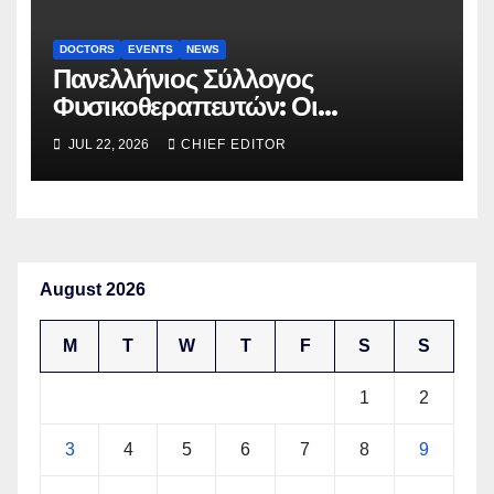
DOCTORS
EVENTS
NEWS
Πανελλήνιος Σύλλογος
Φυσικοθεραπευτών: Οι
προτάσεις προς τον ΕΟΠΥΥ για
JUL 22, 2026
CHIEF EDITOR
τον περιορισμό του clawback
August 2026
M
T
W
T
F
S
S
1
2
3
4
5
6
7
8
9