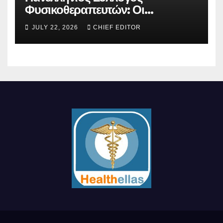
Φυσικοθεραπευτών: Οι
προτάσεις προς τον ΕΟΠΥΥ για
JULY 22, 2026
CHIEF EDITOR
τον περιορισμό του clawback