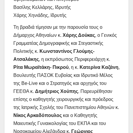
Βασίλης Κελλάρης, Ιδρυτής
Χάρης Χηνιάδης, Ιδρυτής
Τη βραδιά τίμησαν με την παρουσία τους ο
Δήμαρχος Αθηναίων κ.
Χάρης Δούκας
, ο Γενικός
Γραμματέας Δημογραφικής και Στεγαστικής
Πολιτικής κ.
Κωνσταντίνος Γλούμης-
Ατσαλάκης
, η εκπρόσωπος Περιφερειάρχη κ.
Ρίτα Μωραϊτάκη- Πικρού
, η κ.
Κατερίνα Καζάνη
,
Βουλευτής ΠΑΣΟΚ Ευβοίας και Ιδρυτικό Μέλος
της Be-Live και ο Στρατηγός και αρχηγός του
ΓΕΕΘΑ κ.
Δημήτριος Χούπης
. Παρευρέθησαν
επίσης ο καθηγητής χειρουργικής και πρόεδρος
της Ιατρικής Σχολής του Πανεπιστημίου Αθηνών κ.
Νίκος Αρκαδόπουλος
και ο Καθηγητής
Μαιευτικής Γυναικολογίας του ΕΚΠΑ και του
Νοσοκομείου Αλεξάνδρα κ.
Γεώργιος