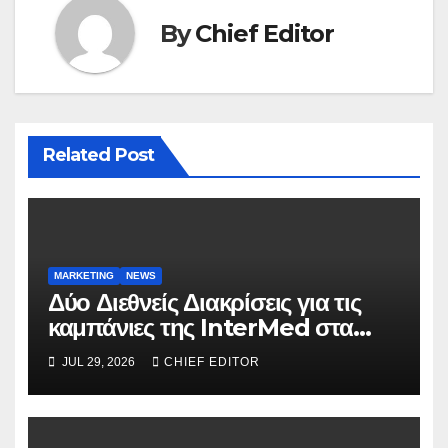
By
Chief Editor
Related Post
MARKETING
NEWS
Δύο Διεθνείς Διακρίσεις για τις
καμπάνιες της InterMed στα
FOOH Awards 2026
JUL 29, 2026
CHIEF EDITOR