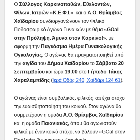
Ο
Σύλλογος Καρκινοπαθών, Εθελοντών,
Φίλων, Ιατρών «Κ.Ε.Φ.Ι.»
και ο
Α.Ο. Θρίαμβος
Χαϊδαρίου
συνδιοργανώνουν τον Φιλικό
Ποδοσφαιρικό Αγώνα Γυναικών με θέμα
«
G
Ο
al
στην Πρόληψη, Άμυνα στον Καρκίνο!»
, με
αφορμή την
Παγκόσμια Ημέρα Γυναικολογικής
Ογκολογίας
. Ο αγώνας θα πραγματοποιηθεί υπό
την
αιγίδα
του
Δήμου Χαϊδαρίου
το
Σάββατο 20
Σεπτεμβρίου
και ώρα
19:00
στο
Γήπεδο Τάκης
Χαραλαμπίδης
(
Ιερά Οδός 240, Χαϊδάρι 124 61
).
Ο αγώνας είναι συμβολικός, φιλικός και έχει στόχο
την ευαισθητοποίηση του κοινού. Στον αγώνα θα
συμμετέχουν η ομάδα
Α.Ο. Θρίαμβος Χαϊδαρίου
και η ομάδα
Παιανιακός
, όπου θα αγωνιστούν
φιλικά με έναν κοινό στόχο, να βάλουν «GΟal στην