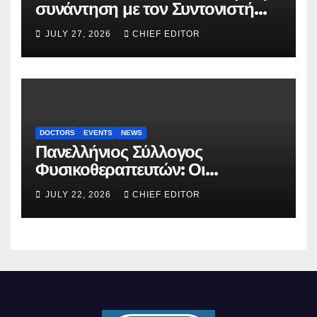
συνάντηση με τον Συντονιστή
του Γραφείου του
JULY 27, 2026
CHIEF EDITOR
Πρωθυπουργού
DOCTORS
EVENTS
NEWS
Πανελλήνιος Σύλλογος
Φυσικοθεραπευτών: Οι
προτάσεις προς τον ΕΟΠΥΥ για
JULY 22, 2026
CHIEF EDITOR
τον περιορισμό του clawback