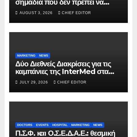
σημάδια που δεν πρέπει να
αγνοούνται
AUGUST 3, 2026
CHIEF EDITOR
MARKETING
NEWS
Δύο Διεθνείς Διακρίσεις για τις
καμπάνιες της InterMed στα
FOOH Awards 2026
JULY 29, 2026
CHIEF EDITOR
DOCTORS
EVENTS
HOSPITAL
MARKETING
NEWS
Π.Σ.Φ. και Ο.Σ.Ε.Δ.Α.Ε.: θεσμική