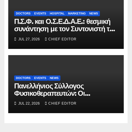
DOCTORS
EVENTS
HOSPITAL
MARKETING
NEWS
Π.Σ.Φ. και Ο.Σ.Ε.Δ.Α.Ε.: θεσμική
συνάντηση με τον Συντονιστή του
Γραφείου του Πρωθυπουργού
JUL 27, 2026
CHIEF EDITOR
DOCTORS
EVENTS
NEWS
Πανελλήνιος Σύλλογος
Φυσικοθεραπευτών: Οι
προτάσεις προς τον ΕΟΠΥΥ για
JUL 22, 2026
CHIEF EDITOR
τον περιορισμό του clawback