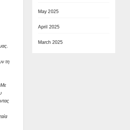
May 2025
April 2025
March 2025
μας.
υν τη
«Με
υ
οντας
ταία