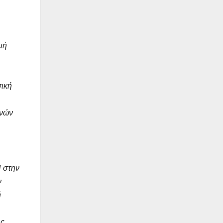
ιμή
σική
ενών
N στην
ν
ή
ης