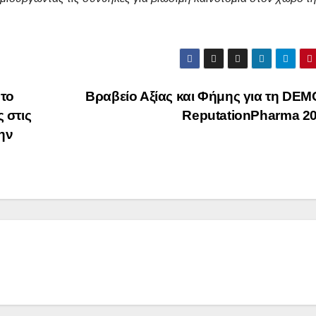
 το
Βραβείο Αξίας και Φήμης για τη DE
 στις
ReputationPharma 2
ην