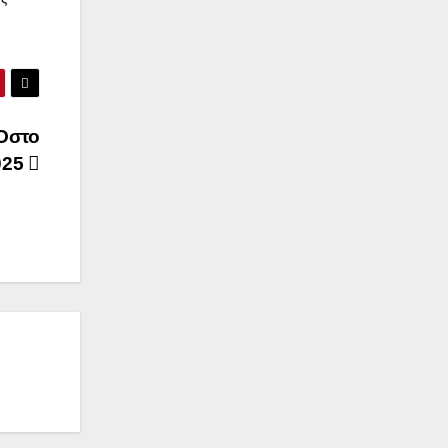
MOστο
025