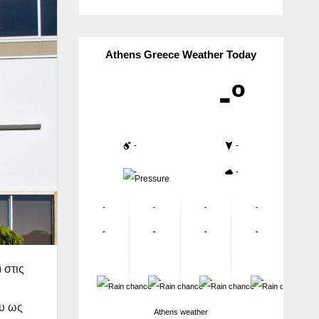
Athens Greece Weather Today
-º
-
-
-
-
-
-
-
-
-
-
-
-
 στις
-
-
-
-
ου ως
Athens weather