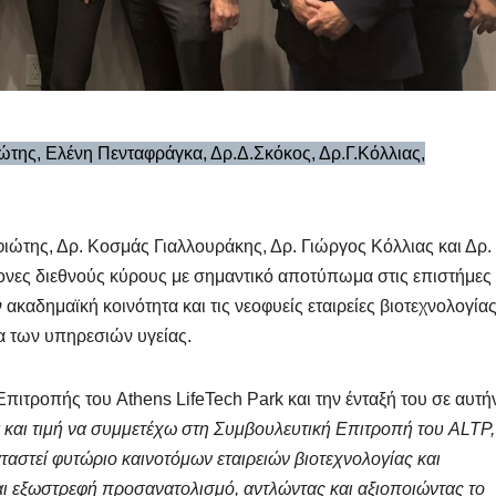
ώτης, Ελένη Πενταφράγκα, Δρ.Δ.Σκόκος, Δρ.Γ.Κόλλιας,
φιώτης, Δρ. Κοσμάς Γιαλλουράκης, Δρ. Γιώργος Κόλλιας και Δρ.
μονες διεθνούς κύρους με σημαντικό αποτύπωμα στις επιστήμες
ν ακαδημαϊκή κοινότητα και τις νεοφυείς εταιρείες βιοτεχνολογία
έα των υπηρεσιών υγείας.
πιτροπής του Athens LifeTech Park και την ένταξή του σε αυτή
 και τιμή να συμμετέχω στη Συμβουλευτική Επιτροπή του
ALTP
αστεί φυτώριο καινοτόμων εταιρειών βιοτεχνολογίας και
ι εξωστρεφή προσανατολισμό, αντλώντας και αξιοποιώντας το