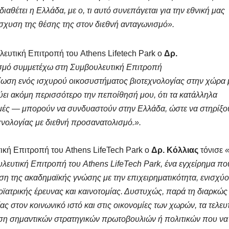
αθέτει η Ελλάδα, με ο, τι αυτό συνεπάγεται για την εθνική μας
ίσχυση της θέσης της στον διεθνή ανταγωνισμό».
υλευτική Επιτροπή του Athens Lifetech Park o
Δρ.
ασμό συμμετέχω στη Συμβουλευτική Επιτροπή
ίωση ενός ισχυρού οικοσυστήματος βιοτεχνολογίας στην χώρα 
ει ακόμη περισσότερο την πεποίθησή μου, ότι τα κατάλληλα
ομές — μπορούν να συνδυαστούν στην Ελλάδα, ώστε να στηρίξο
χνολογίας με διεθνή προσανατολισμό.».
ική Επιτροπή του Athens LifeTech Park ο
Δρ. Κόλλιας
τόνισε
λευτική Επιτροπή του Athens LifeTech Park, ένα εγχείρημα πο
ση της ακαδημαϊκής γνώσης με την επιχειρηματικότητα, ενισχύ
οϊατρικής έρευνας και καινοτομίας. Δυστυχώς, παρά τη διαρκώς
ς στον κοινωνικό ιστό και στις οικονομίες των χωρών, τα τελευ
ηση σημαντικών στρατηγικών πρωτοβουλιών ή πολιτικών που να