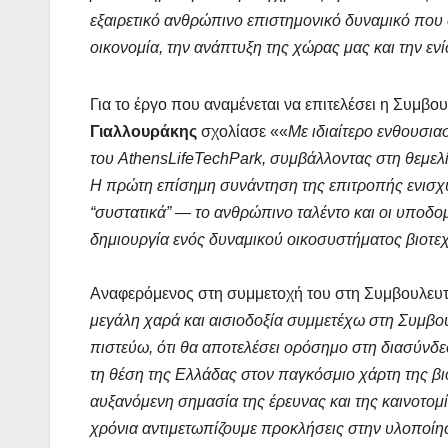
εξαιρετικό ανθρώπινο επιστημονικό δυναμικό που δι
οικονομία, την ανάπτυξη της χώρας μας και την εν
Για το έργο που αναμένεται να επιτελέσει η Συμβο
Γιαλλουράκης
σχολίασε ««
Με ιδιαίτερο ενθουσι
του
Athens
LifeTech
Park
, συμβάλλοντας στη θεμελ
Η πρώτη επίσημη συνάντηση της επιτροπής ενισχύ
“συστατικά” — το ανθρώπινο ταλέντο και οι υποδ
δημιουργία ενός δυναμικού οικοσυστήματος βιοτε
Αναφερόμενος στη συμμετοχή του στη Συμβουλευτ
μεγάλη χαρά και αισιοδοξία συμμετέχω στη Συμβου
πιστεύω, ότι θα αποτελέσει ορόσημο στη διασύνδε
τη θέση της Ελλάδας στον παγκόσμιο χάρτη της βι
αυξανόμενη σημασία της έρευνας και της καινοτομία
χρόνια αντιμετωπίζουμε προκλήσεις στην υλοποί