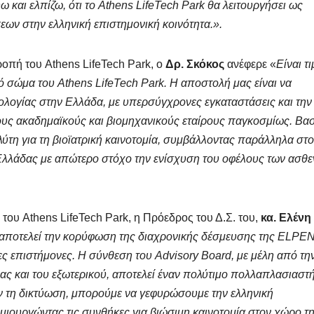
ω και ελπίζω, ότι το Athens LifeTech Park θα λειτουργήσει ως
εων στην ελληνική επιστημονική κοινότητα.».
ροπή του Athens LifeTech Park, ο
Δρ. Σκόκος
ανέφερε «
Είναι τ
 σώμα του Athens LifeTech Park. Η αποστολή μας είναι να
ολογίας στην Ελλάδα, με υπερσύγχρονες εγκαταστάσεις και την
ς ακαδημαϊκούς και βιομηχανικούς εταίρους παγκοσμίως. Βα
λύτη για τη βιοϊατρική καινοτομία, συμβάλλοντας παράλληλα στο
Ελλάδας με απώτερο στόχο την ενίσχυση του οφέλους των ασθ
του Athens LifeTech Park, η Πρόεδρος του Δ.Σ. του,
κα. Ελένη
 αποτελεί την κορύφωση της διαχρονικής δέσμευσης της ELPE
ες επιστήμονες.
Η σύνθεση του Advisory
Board
, με μέλη από τη
δας και του εξωτερικού, αποτελεί έναν πολύτιμο πολλαπλασιαστ
ν τη δικτύωση, μπορούμε να γεφυρώσουμε την ελληνική
ημιουργώντας τις συνθήκες για βιώσιμη καινοτομία στον χώρο τ