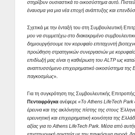
στηρίζουν ουσιαστικά το οικοσύστημα αυτό. Πιστεύ
έναυσμα για μια νέα εποχή ανάπτυξης και επενδύσ
Σχετικά με την ένταξή του στη Συμβουλευτική Επιτ
μου να συμμετέχω στο διακεκριμένο συμβουλευτικό
δημιουργήσουμε τον κορυφαίο επιταχυντή βιοτεχν
προώθηση στρατηγικών συνεργασιών με κορυφαίου
επιδίωξή μας είναι η καθιέρωση του ALTP ως κατα
αναπτυσσόμενο επιχειρηματικό οικοσύστημα της 
παγκοσμίως
».
Για τη συγκρότηση της Συμβουλευτικής Επιτροπής 
Πενταφράγκα
ανέφερε
«Το Athens LifeTech Park
έρευνα και της ακλόνητης πίστης της στους Έλλην
ερευνητική και επιχειρηματική κοινότητα της Ελλά
αξίας για το Athens
LifeTech
Park
. Μέσα από αυτή
επιστημονική αριστεία με την παγκόσμια αγορά, δ