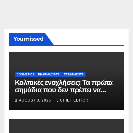
You missed
COSMETICS
PHARMACISTS'
TREATMENTS
Κολπικές ενοχλήσεις: Τα πρώτα
σημάδια που δεν πρέπει να
αγνοούνται
AUGUST 3, 2026
CHIEF EDITOR