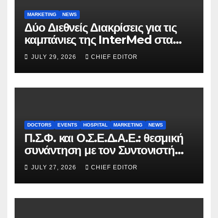
MARKETING
NEWS
Δύο Διεθνείς Διακρίσεις για τις
καμπάνιες της InterMed στα
FOOH Awards 2026
JULY 29, 2026
CHIEF EDITOR
DOCTORS
EVENTS
HOSPITAL
MARKETING
NEWS
Π.Σ.Φ. και Ο.Σ.Ε.Δ.Α.Ε.: θεσμική
συνάντηση με τον Συντονιστή
του Γραφείου του
JULY 27, 2026
CHIEF EDITOR
Πρωθυπουργού