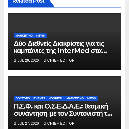
Related Post
MARKETING
NEWS
Δύο Διεθνείς Διακρίσεις για τις
καμπάνιες της InterMed στα
FOOH Awards 2026
JUL 29, 2026
CHIEF EDITOR
DOCTORS
EVENTS
HOSPITAL
MARKETING
NEWS
Π.Σ.Φ. και Ο.Σ.Ε.Δ.Α.Ε.: θεσμική
συνάντηση με τον Συντονιστή του
Γραφείου του Πρωθυπουργού
JUL 27, 2026
CHIEF EDITOR