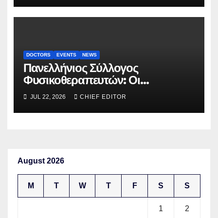
DOCTORS
EVENTS
NEWS
Πανελλήνιος Σύλλογος
Φυσικοθεραπευτών: Οι
προτάσεις προς τον ΕΟΠΥΥ για
JUL 22, 2026
CHIEF EDITOR
τον περιορισμό του clawback
August 2026
M
T
W
T
F
S
S
1
2