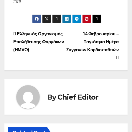
###
Post
Ελληνικός Οργανισμός
14 Φεβρουαρίου –
Επαλήθευσης Φαρμάκων
Παγκόσμια Ημέρα
navigation
(HMVO)
Συγγενών Καρδιοπαθειών
By
Chief Editor