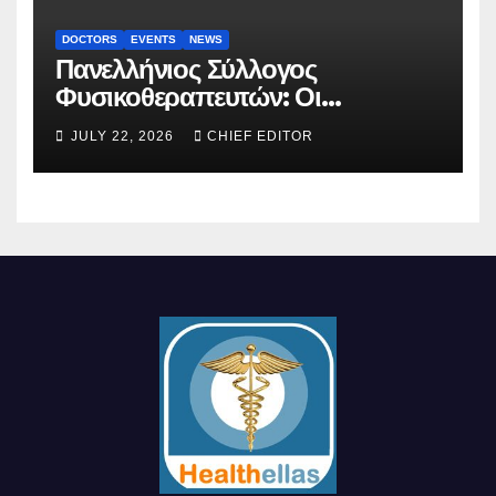
DOCTORS
EVENTS
NEWS
Πανελλήνιος Σύλλογος
Φυσικοθεραπευτών: Οι
προτάσεις προς τον ΕΟΠΥΥ για
JULY 22, 2026
CHIEF EDITOR
τον περιορισμό του clawback