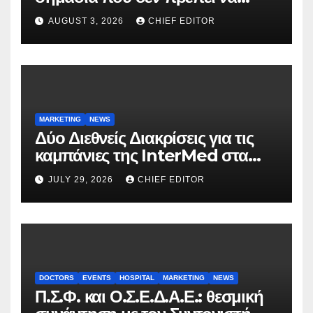
αγνοούνται
AUGUST 3, 2026
CHIEF EDITOR
MARKETING
NEWS
Δύο Διεθνείς Διακρίσεις για τις
καμπάνιες της InterMed στα
FOOH Awards 2026
JULY 29, 2026
CHIEF EDITOR
DOCTORS
EVENTS
HOSPITAL
MARKETING
NEWS
Π.Σ.Φ. και Ο.Σ.Ε.Δ.Α.Ε.: θεσμική