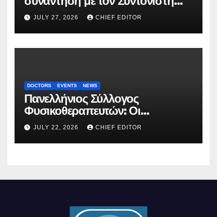
συνάντηση με τον Συντονιστή
του Γραφείου του
JULY 27, 2026
CHIEF EDITOR
Πρωθυπουργού
DOCTORS
EVENTS
NEWS
Πανελλήνιος Σύλλογος
Φυσικοθεραπευτών: Οι
προτάσεις προς τον ΕΟΠΥΥ για
JULY 22, 2026
CHIEF EDITOR
τον περιορισμό του clawback