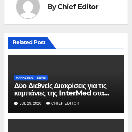
By
Chief Editor
Related Post
MARKETING
NEWS
Δύο Διεθνείς Διακρίσεις για τις
καμπάνιες της InterMed στα
FOOH Awards 2026
JUL 29, 2026
CHIEF EDITOR