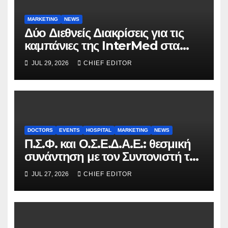
MARKETING
NEWS
Δύο Διεθνείς Διακρίσεις για τις
καμπάνιες της InterMed στα
FOOH Awards 2026
JUL 29, 2026
CHIEF EDITOR
DOCTORS
EVENTS
HOSPITAL
MARKETING
NEWS
Π.Σ.Φ. και Ο.Σ.Ε.Δ.Α.Ε.: θεσμική
συνάντηση με τον Συντονιστή του
Γραφείου του Πρωθυπουργού
JUL 27, 2026
CHIEF EDITOR