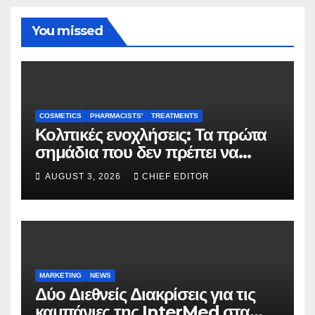
You missed
COSMETICS
PHARMACISTS'
TREATMENTS
Κολπικές ενοχλήσεις: Τα πρώτα
σημάδια που δεν πρέπει να
αγνοούνται
AUGUST 3, 2026
CHIEF EDITOR
MARKETING
NEWS
Δύο Διεθνείς Διακρίσεις για τις
καμπάνιες της InterMed στα