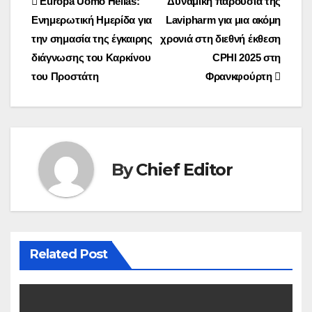
Post
Europa Uomo Hellas:
Δυναμική παρουσία της
Ενημερωτική Ημερίδα για
Lavipharm για μια ακόμη
navigation
την σημασία της έγκαιρης
χρονιά στη διεθνή έκθεση
διάγνωσης του Καρκίνου
CPHI 2025 στη
του Προστάτη
Φρανκφούρτη
By
Chief Editor
Related Post