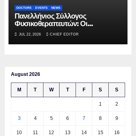
DOCTORS
EVENTS
NEWS
Πανελλήνιος Σύλλογος
Φυσικοθεραπευτών: Οι
προτάσεις προς τον ΕΟΠΥΥ για
JUL 22, 2026
CHIEF EDITOR
τον περιορισμό του clawback
August 2026
M
T
W
T
F
S
S
1
2
3
4
5
6
7
8
9
10
11
12
13
14
15
16