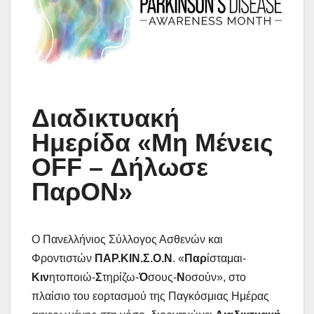
Διαδικτυακή
Ημερίδα
«Μη Μένεις
OFF – Δήλωσε
ΠαρON»
Ο Πανελλήνιος Σύλλογος Ασθενών και
Φροντιστών
ΠΑΡ.ΚΙΝ.Σ.Ο.Ν
. «
Παρ
ίσταμαι-
Κιν
ητοποιώ-
Σ
τηρίζω-
Ό
σους-
Ν
οσούν», στο
πλαίσιο του εορτασμού της Παγκόσμιας Ημέρας