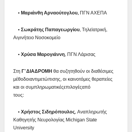
•
Μαριάνθη Αρναούτογλου,
ΠΓΝ ΑΧΕΠΑ
•
Σωκράτης Παπαγεωργίου
, Τηλεϊατρική,
Αιγινήτειο Νοσοκομείο
•
Χρύσα Μαρογιάννη
, ΠΓΝ Λάρισας
Στη
Γ’ ΔΙΑΔΡΟΜΗ
θα συζητηθούν οι διαθέσιμες
μέθοδοιαντιμετώπισης, οι καινοτόμες θεραπείες
και οι συμπληρωματικέςεπιλογέςαπό
τους:
•
Χρήστος Σιδηρόπουλος
, Aναπληρωτής
Καθηγητής Nευρολογίας Michigan State
University