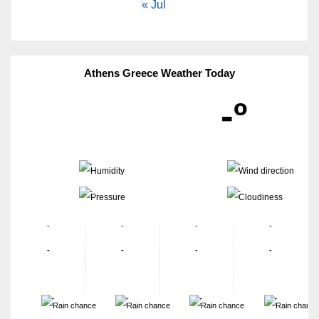
« Jul
Athens Greece Weather Today
-º
-
-
-
-
-
-
-
-
-
-
-
-
-
-
-
-