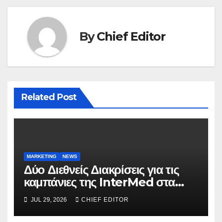
By
Chief Editor
Related Post
MARKETING
NEWS
Δύο Διεθνείς Διακρίσεις για τις
καμπάνιες της InterMed στα
FOOH Awards 2026
JUL 29, 2026
CHIEF EDITOR