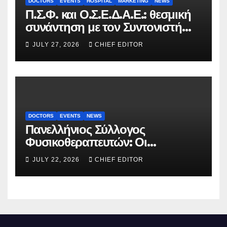
DOCTORS
EVENTS
HOSPITAL
MARKETING
NEWS
Π.Σ.Φ. και Ο.Σ.Ε.Δ.Α.Ε.: θεσμική
συνάντηση με τον Συντονιστή
του Γραφείου του
JULY 27, 2026
CHIEF EDITOR
Πρωθυπουργού
DOCTORS
EVENTS
NEWS
Πανελλήνιος Σύλλογος
Φυσικοθεραπευτών: Οι
προτάσεις προς τον ΕΟΠΥΥ για
JULY 22, 2026
CHIEF EDITOR
τον περιορισμό του clawback