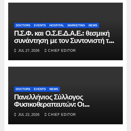
DOCTORS
EVENTS
HOSPITAL
MARKETING
NEWS
Π.Σ.Φ. και Ο.Σ.Ε.Δ.Α.Ε.: θεσμική
συνάντηση με τον Συντονιστή του
Γραφείου του Πρωθυπουργού
JUL 27, 2026
CHIEF EDITOR
DOCTORS
EVENTS
NEWS
Πανελλήνιος Σύλλογος
Φυσικοθεραπευτών: Οι
προτάσεις προς τον ΕΟΠΥΥ για
JUL 22, 2026
CHIEF EDITOR
τον περιορισμό του clawback