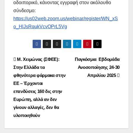
οδοιπορικό, κάνοντας εγγραφή στον ακόλουθο
σύνδεσμο:
https://us02web.zoom.us/webinar/register/WN_xS
o_HlJsRqukVcvOPrL5Vg
Post
Μ. Χειμώνας (ΣΦΕΕ):
Παγκόσμια Εβδομάδα
Στην Ελλάδα τα
Ανοσοποίησης 24-30
navigation
φθηνότερα φάρμακα στην
Απριλίου 2025
ΕΕ – Έρχονται
επενδύσεις 160 δις στην
Ευρώπη, αλλά αν δεν
γίνουν αλλαγές, δεν θα
υλοποιηθούν