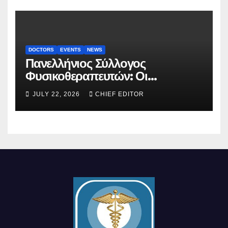
DOCTORS
EVENTS
NEWS
Πανελλήνιος Σύλλογος
Φυσικοθεραπευτών: Οι
προτάσεις προς τον ΕΟΠΥΥ για
JULY 22, 2026
CHIEF EDITOR
τον περιορισμό του clawback