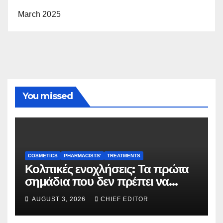
March 2025
You missed
COSMETICS
PHARMACISTS'
TREATMENTS
Κολπικές ενοχλήσεις: Τα πρώτα
σημάδια που δεν πρέπει να
αγνοούνται
AUGUST 3, 2026
CHIEF EDITOR