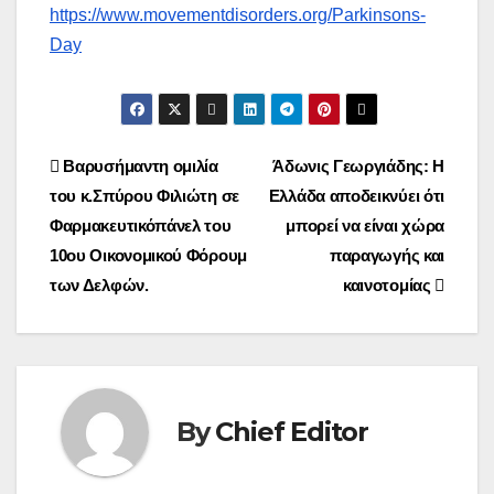
https://www.movementdisorders.org/Parkinsons-
Day
Post
Βαρυσήμαντη ομιλία
Άδωνις Γεωργιάδης: Η
του κ.Σπύρου Φιλιώτη σε
Ελλάδα αποδεικνύει ότι
navigation
Φαρμακευτικόπάνελ του
μπορεί να είναι χώρα
10ου Οικονομικού Φόρουμ
παραγωγής και
των Δελφών.
καινοτομίας
By
Chief Editor