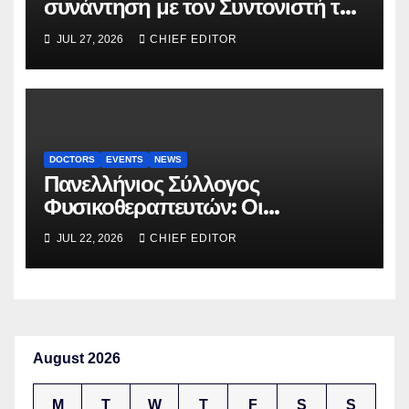
συνάντηση με τον Συντονιστή του
Γραφείου του Πρωθυπουργού
JUL 27, 2026
CHIEF EDITOR
DOCTORS
EVENTS
NEWS
Πανελλήνιος Σύλλογος
Φυσικοθεραπευτών: Οι
προτάσεις προς τον ΕΟΠΥΥ για
JUL 22, 2026
CHIEF EDITOR
τον περιορισμό του clawback
August 2026
M
T
W
T
F
S
S