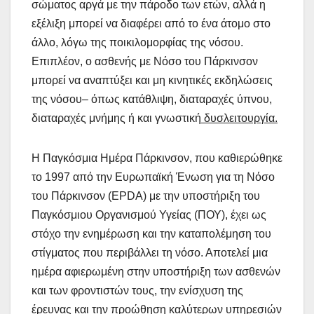
σώματος αργά με την πάροδο των ετών, αλλά η
εξέλιξη μπορεί να διαφέρει από το ένα άτομο στο
άλλο, λόγω της ποικιλομορφίας της νόσου.
Επιπλέον, ο ασθενής με Νόσο του Πάρκινσον
μπορεί να αναπτύξει και μη κινητικές εκδηλώσεις
της νόσου– όπως κατάθλιψη, διαταραχές ύπνου,
διαταραχές μνήμης ή και γνωστική
δυσλειτουργία.
Η Παγκόσμια Ημέρα Πάρκινσον, που καθιερώθηκε
το 1997 από την Ευρωπαϊκή Ένωση για τη Νόσο
του Πάρκινσον (EPDA) με την υποστήριξη του
Παγκόσμιου Οργανισμού Υγείας (ΠΟΥ), έχει ως
στόχο την ενημέρωση και την καταπολέμηση του
στίγματος που περιβάλλει τη νόσο. Αποτελεί μια
ημέρα αφιερωμένη στην υποστήριξη των ασθενών
και των φροντιστών τους, την ενίσχυση της
έρευνας και την προώθηση καλύτερων υπηρεσιών