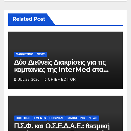
Related Post
MARKETING
NEWS
Δύο Διεθνείς Διακρίσεις για τις
καμπάνιες της InterMed στα
FOOH Awards 2026
JUL 29, 2026
CHIEF EDITOR
DOCTORS
EVENTS
HOSPITAL
MARKETING
NEWS
Π.Σ.Φ. και Ο.Σ.Ε.Δ.Α.Ε.: θεσμική