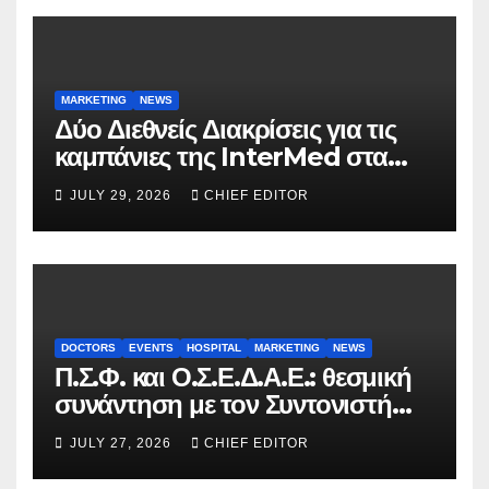
MARKETING
NEWS
Δύο Διεθνείς Διακρίσεις για τις
καμπάνιες της InterMed στα
FOOH Awards 2026
JULY 29, 2026
CHIEF EDITOR
DOCTORS
EVENTS
HOSPITAL
MARKETING
NEWS
Π.Σ.Φ. και Ο.Σ.Ε.Δ.Α.Ε.: θεσμική
συνάντηση με τον Συντονιστή
του Γραφείου του
JULY 27, 2026
CHIEF EDITOR
Πρωθυπουργού