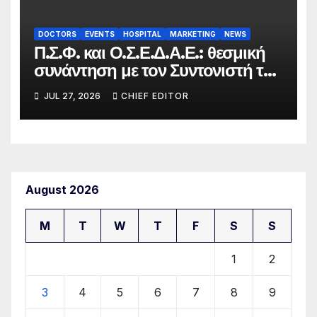
DOCTORS
EVENTS
HOSPITAL
MARKETING
NEWS
Π.Σ.Φ. και Ο.Σ.Ε.Δ.Α.Ε.: θεσμική
συνάντηση με τον Συντονιστή του
Γραφείου του Πρωθυπουργού
JUL 27, 2026
CHIEF EDITOR
August 2026
M
T
W
T
F
S
S
1
2
3
4
5
6
7
8
9