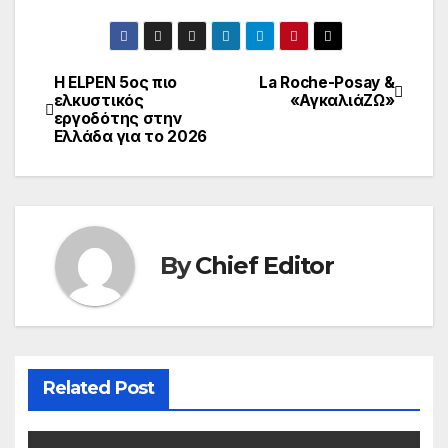
Η ΕLPEN 5ος πιο
La Roche-Posay &
Post
ελκυστικός
«ΑγκαλιάΖΩ»
εργοδότης στην
navigation
Ελλάδα για το 2026
By
Chief Editor
Related Post