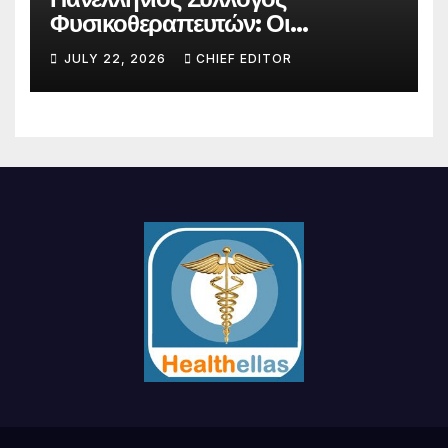
Φυσικοθεραπευτών: Οι
προτάσεις προς τον ΕΟΠΥΥ για
JULY 22, 2026
CHIEF EDITOR
τον περιορισμό του clawback