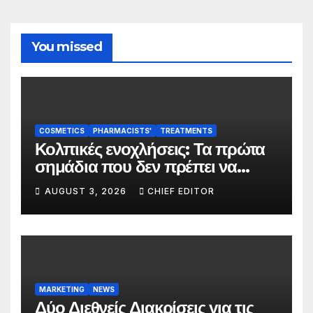
You missed
COSMETICS
PHARMACISTS'
TREATMENTS
Κολπικές ενοχλήσεις: Τα πρώτα
σημάδια που δεν πρέπει να
αγνοούνται
AUGUST 3, 2026
CHIEF EDITOR
MARKETING
NEWS
Δύο Διεθνείς Διακρίσεις για τις