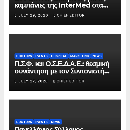
καμπάνιες της InterMed στα
FOOH Awards 2026
JULY 29, 2026
CHIEF EDITOR
DOCTORS
EVENTS
HOSPITAL
MARKETING
NEWS
Π.Σ.Φ. και Ο.Σ.Ε.Δ.Α.Ε.: θεσμική
συνάντηση με τον Συντονιστή
του Γραφείου του
JULY 27, 2026
CHIEF EDITOR
Πρωθυπουργού
DOCTORS
EVENTS
NEWS
Πανελλήνιος Σύλλογος