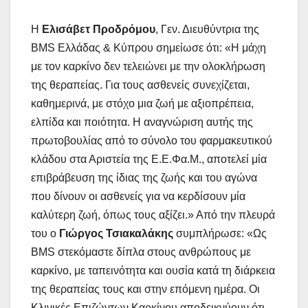
Η
Ελισάβετ Προδρόμου
, Γεν. Διευθύντρια της
BMS Ελλάδας & Κύπρου σημείωσε ότι: «Η μάχη
με τον καρκίνο δεν τελειώνει με την ολοκλήρωση
της θεραπείας. Για τους ασθενείς συνεχίζεται,
καθημερινά, με στόχο μια ζωή με αξιοπρέπεια,
ελπίδα και ποιότητα. Η αναγνώριση αυτής της
πρωτοβουλίας από το σύνολο του φαρμακευτικού
κλάδου στα Αριστεία της Ε.Ε.Φα.Μ., αποτελεί μία
επιβράβευση της ίδιας της ζωής και του αγώνα
που δίνουν οι ασθενείς για να κερδίσουν μία
καλύτερη ζωή, όπως τους αξίζει.» Από την πλευρά
του ο
Γιώργος Τσιακαλάκης
συμπλήρωσε: «Ως
BMS στεκόμαστε δίπλα στους ανθρώπους με
καρκίνο, με ταπεινότητα και ουσία κατά τη διάρκεια
της θεραπείας τους και στην επόμενη ημέρα. Οι
Κλινικές Επιζώντων Καρκίνου αποδεικνύουν ότι