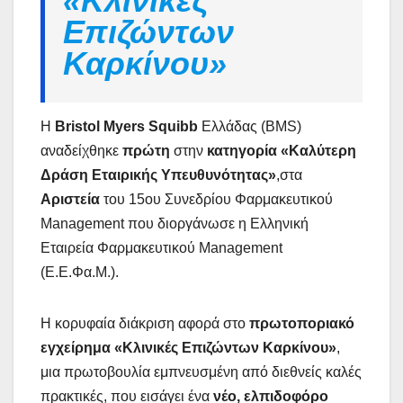
«Κλινικές
Επιζώντων
Καρκίνου»
Η
Bristol Myers Squibb
Ελλάδας (BMS)
αναδείχθηκε
πρώτη
στην
κατηγορία «Καλύτερη
Δράση Εταιρικής Υπευθυνότητας»
,στα
Αριστεία
του 15ου Συνεδρίου Φαρμακευτικού
Management που διοργάνωσε η Ελληνική
Εταιρεία Φαρμακευτικού Management
(Ε.Ε.Φα.Μ.).
Η κορυφαία διάκριση αφορά στο
πρωτοποριακό
εγχείρημα «Κλινικές Επιζώντων Καρκίνου»
,
μια πρωτοβουλία εμπνευσμένη από διεθνείς καλές
πρακτικές, που εισάγει ένα
νέο, ελπιδοφόρο