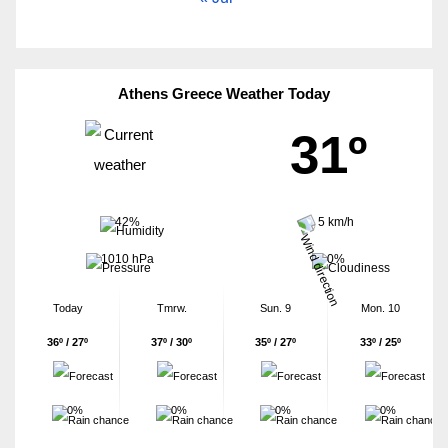
Athens Greece Weather Today
31º
42%
5 km/h
1010 hPa
0%
Today
Tmrw.
Sun. 9
Mon. 10
36º / 27º
37º / 30º
35º / 27º
33º / 25º
0%
0%
0%
0%