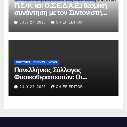
Π.Σ.Φ. και Ο.Σ.Ε.Δ.Α.Ε.: θεσμική
συνάντηση με τον Συντονιστή
του Γραφείου του
JULY 27, 2026
CHIEF EDITOR
Πρωθυπουργού
DOCTORS
EVENTS
NEWS
Πανελλήνιος Σύλλογος
Φυσικοθεραπευτών: Οι
προτάσεις προς τον ΕΟΠΥΥ για
JULY 22, 2026
CHIEF EDITOR
τον περιορισμό του clawback