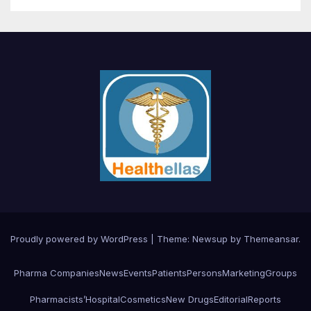
Proudly powered by WordPress
|
Theme:
Newsup
by
Themeansar
.
Pharma Companies
News
Events
Patients
Persons
Marketing
Groups
Pharmacists’
Hospital
Cosmetics
New Drugs
Editorial
Reports