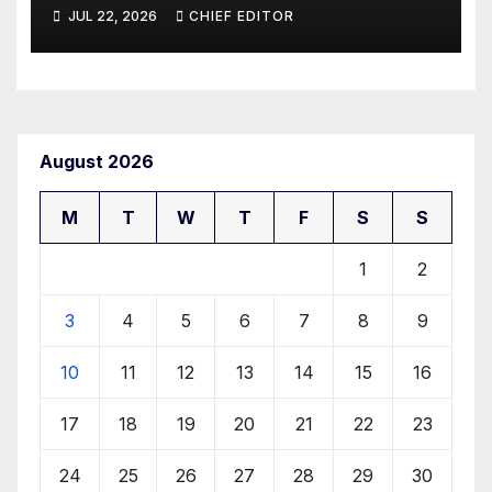
προτάσεις προς τον ΕΟΠΥΥ για
JUL 22, 2026
CHIEF EDITOR
τον περιορισμό του clawback
August 2026
M
T
W
T
F
S
S
1
2
3
4
5
6
7
8
9
10
11
12
13
14
15
16
17
18
19
20
21
22
23
24
25
26
27
28
29
30