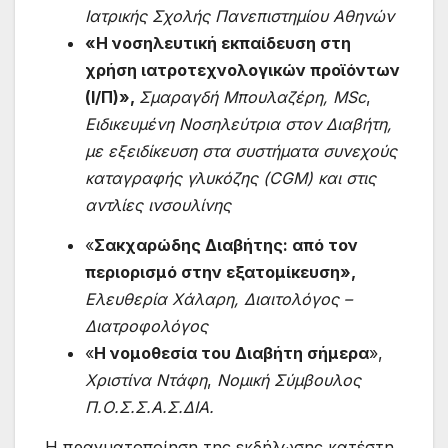
Ιατρικής Σχολής Πανεπιστημίου Αθηνών
«Η νοσηλευτική εκπαίδευση στη
χρήση ιατροτεχνολογικών προϊόντων
(Ι/Π)»,
Σμαραγδή Μπουλαζέρη
,
MSc
,
Ειδικευμένη Νοσηλεύτρια στον Διαβήτη,
με εξειδίκευση στα συστήματα συνεχούς
καταγραφής γλυκόζης (CGM) και στις
αντλίες ινσουλίνης
«
Σακχαρώδης Διαβήτης: από τον
περιορισμό στην εξατομίκευση»,
Ελευθερία Χάλαρη, Διαιτολόγος –
Διατροφολόγος
«
Η νομοθεσία του Διαβήτη σήμερα
»,
Χριστίνα Ντάφη
,
Νομική Σύμβουλος
Π.Ο.Σ.Σ.Α.Σ.ΔΙΑ.
Η πραγματοποίηση της εκδήλωσης κατέστη