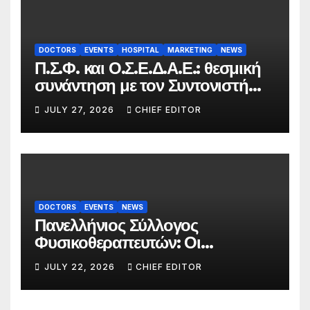
DOCTORS
EVENTS
HOSPITAL
MARKETING
NEWS
Π.Σ.Φ. και Ο.Σ.Ε.Δ.Α.Ε.: θεσμική
συνάντηση με τον Συντονιστή
του Γραφείου του
JULY 27, 2026
CHIEF EDITOR
Πρωθυπουργού
DOCTORS
EVENTS
NEWS
Πανελλήνιος Σύλλογος
Φυσικοθεραπευτών: Οι
προτάσεις προς τον ΕΟΠΥΥ για
JULY 22, 2026
CHIEF EDITOR
τον περιορισμό του clawback