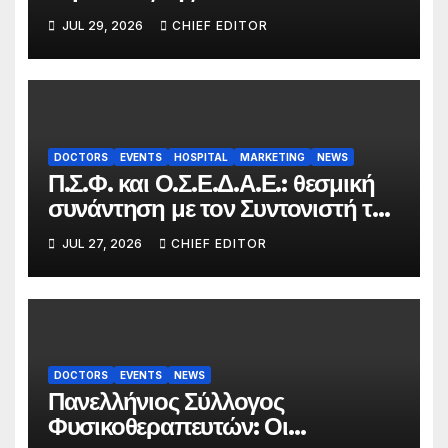
FOOH Awards 2026
JUL 29, 2026
CHIEF EDITOR
DOCTORS
EVENTS
HOSPITAL
MARKETING
NEWS
Π.Σ.Φ. και Ο.Σ.Ε.Δ.Α.Ε.: θεσμική
συνάντηση με τον Συντονιστή του
Γραφείου του Πρωθυπουργού
JUL 27, 2026
CHIEF EDITOR
DOCTORS
EVENTS
NEWS
Πανελλήνιος Σύλλογος
Φυσικοθεραπευτών: Οι