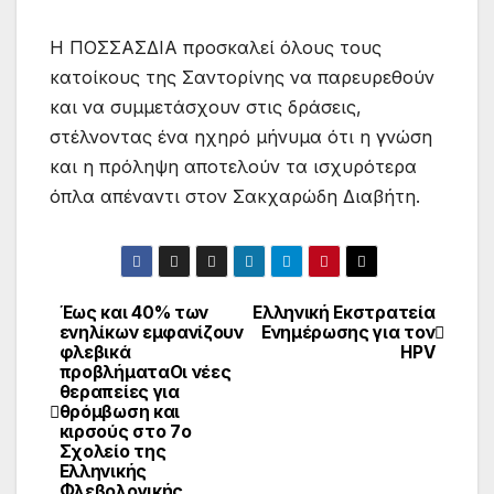
Η ΠΟΣΣΑΣΔΙΑ προσκαλεί όλους τους
κατοίκους της Σαντορίνης να παρευρεθούν
και να συμμετάσχουν στις δράσεις,
στέλνοντας ένα ηχηρό μήνυμα ότι η γνώση
και η πρόληψη αποτελούν τα ισχυρότερα
όπλα απέναντι στον Σακχαρώδη Διαβήτη.
Έως και 40% των
Ελληνική Εκστρατεία
Post
ενηλίκων εμφανίζουν
Ενημέρωσης για τον
φλεβικά
HPV
navigation
προβλήματαΟι νέες
θεραπείες για
θρόμβωση και
κιρσούς στο 7ο
Σχολείο της
Ελληνικής
Φλεβολογικής