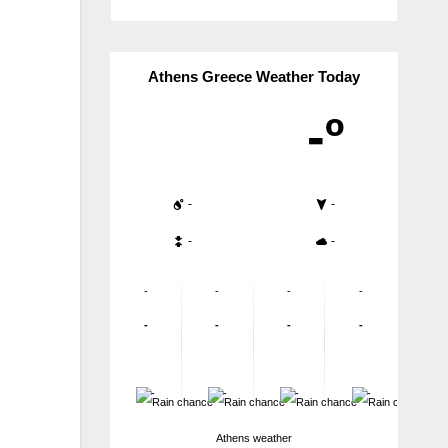
Athens Greece Weather Today
-º
-
-
-
-
-
-
-
-
-
-
-
-
-
-
-
-
Athens weather