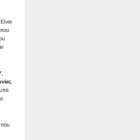
 Είναι
 που
που
αν
Υ
,
ωνίας
τυπα
ια
ς που
ή