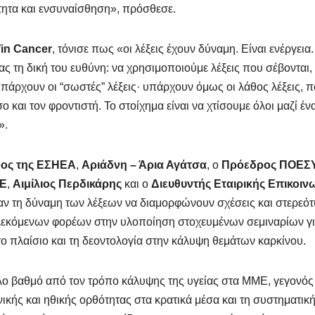
ότητα και ενσυναίσθηση», πρόσθεσε.
in Cancer
, τόνισε πως «οι λέξεις έχουν δύναμη. Είναι ενέργεια.
ας τη δική του ευθύνη: να χρησιμοποιούμε λέξεις που σέβονται,
υπάρχουν οι “σωστές” λέξεις· υπάρχουν όμως οι λάθος λέξεις, 
αι τον φροντιστή. Το στοίχημα είναι να χτίσουμε όλοι μαζί έν
».
ρος της ΕΣΗΕΑ
,
Αριάδνη – Άρια Αγάτσα
, ο
Πρόεδρος ΠΟΕΣ
ΠΕ
,
Αιμίλιος Περδικάρης
και ο
Διευθυντής Εταιρικής Επικοιν
ν τη δύναμη των λέξεων να διαμορφώνουν σχέσεις και στερεό
πλεκόμενων φορέων στην υλοποίηση στοχευμένων σεμιναρίων γ
το πλαίσιο και τη δεοντολογία στην κάλυψη θεμάτων καρκίνου.
άλο βαθμό από τον τρόπο κάλυψης της υγείας στα ΜΜΕ, γεγονό
νικής και ηθικής ορθότητας στα κρατικά μέσα και τη συστηματικ