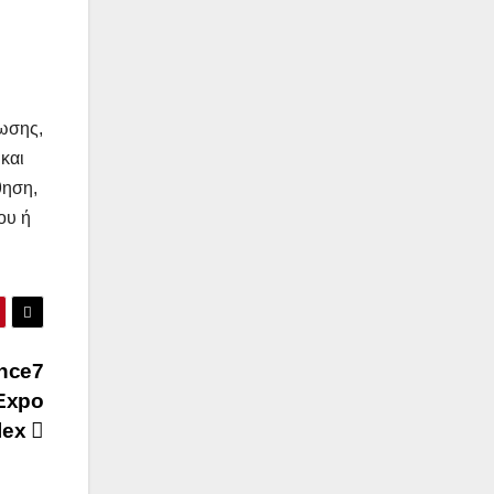
ωσης,
και
θηση,
ου ή
ence7
 Expo
lex