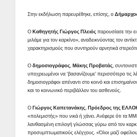
Στην εκδήλωση παρευρέθηκε, επίσης, ο
Δήμαρχος
Ο
Καθηγητής Γιώργος Πλειός
παρουσίασε την ει
μιλάμε για τον καρκίνο», αναδεικνύοντας τον αντ
χαρακτηρισμούς που συντηρούν αρνητικά στερεότυ
Ο
δημοσιογράφος
,
Μάκης Προβατάς
, συντονισ
υποχρεωμένοι να ‘βασανίζουμε’ περισσότερο τις λέ
δημοσιογράφοι απέναντι στο κοινό και επισημαίνον
και το κοινωνικό περιβάλλον του ασθενούς.
Ο
Γιώργος Καπετανάκης
,
Πρόεδρος της ΕΛΛΟ
«πολεμιστής» που νικά ή χάνει. Ανέφερε ότι τα Μ
λανθασμένη επιλογή γλώσσας γύρω από τον καρκίνο
προσυμπτωματικούς ελέγχους. «Όλοι μαζί οφείλουμ