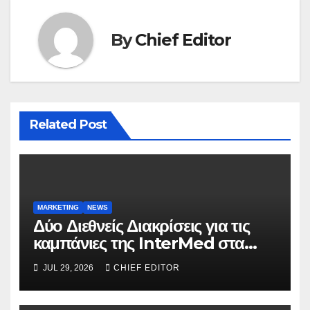
By
Chief Editor
Related Post
MARKETING
NEWS
Δύο Διεθνείς Διακρίσεις για τις
καμπάνιες της InterMed στα
FOOH Awards 2026
JUL 29, 2026
CHIEF EDITOR