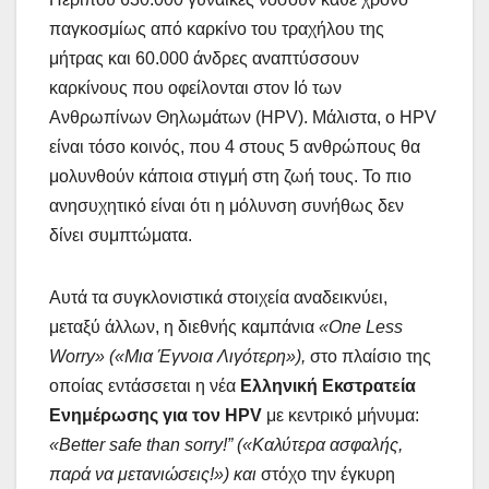
παγκοσμίως από καρκίνο του τραχήλου της
μήτρας και 60.000 άνδρες αναπτύσσουν
καρκίνους που οφείλονται στον Ιό των
Ανθρωπίνων Θηλωμάτων (HPV). Μάλιστα, ο HPV
είναι τόσο κοινός, που 4 στους 5 ανθρώπους θα
μολυνθούν κάποια στιγμή στη ζωή τους. Το πιο
ανησυχητικό είναι ότι η μόλυνση συνήθως δεν
δίνει συμπτώματα.
Αυτά τα συγκλονιστικά στοιχεία αναδεικνύει,
μεταξύ άλλων, η διεθνής καμπάνια
«
One
Less
Worry
» («Μια Έγνοια Λιγότερη»),
στο πλαίσιο της
οποίας εντάσσεται η νέα
Ελληνική Εκστρατεία
Ενημέρωσης
για τον
HPV
με κεντρικό μήνυμα:
«
Better
safe
than
sorry
!” («Καλύτερα ασφαλής,
παρά να μετανιώσεις!») και
στόχο την έγκυρη