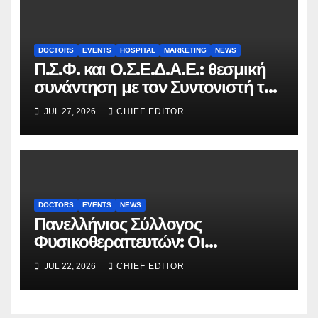
DOCTORS
EVENTS
HOSPITAL
MARKETING
NEWS
Π.Σ.Φ. και Ο.Σ.Ε.Δ.Α.Ε.: θεσμική
συνάντηση με τον Συντονιστή του
Γραφείου του Πρωθυπουργού
JUL 27, 2026
CHIEF EDITOR
DOCTORS
EVENTS
NEWS
Πανελλήνιος Σύλλογος
Φυσικοθεραπευτών: Οι
προτάσεις προς τον ΕΟΠΥΥ για
JUL 22, 2026
CHIEF EDITOR
τον περιορισμό του clawback