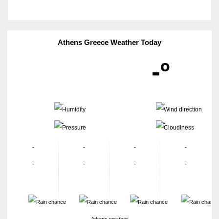
Athens Greece Weather Today
-º
-
-
-
-
-
-
-
-
-
-
-
-
-
-
-
-
Athens weather