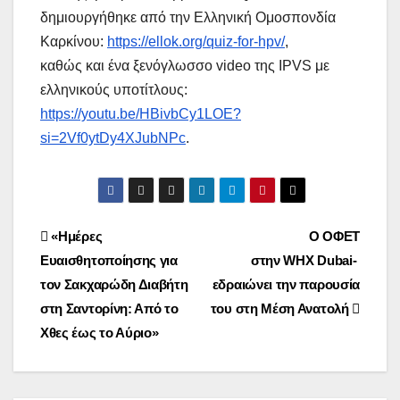
δημιουργήθηκε από την Ελληνική Ομοσπονδία
Καρκίνου:
https://ellok.org/quiz-for-hpv/
,
καθώς και ένα ξενόγλωσσο video της IPVS με
ελληνικούς υποτίτλους:
https://youtu.be/HBivbCy1LOE?
si=2Vf0ytDy4XJubNPc
.
Post
«Ημέρες
Ο ΟΦΕΤ
Ευαισθητοποίησης για
στην WHX Dubai-
navigation
τον Σακχαρώδη Διαβήτη
εδραιώνει την παρουσία
στη Σαντορίνη: Από το
του στη Μέση Ανατολή
Χθες έως το Αύριο»