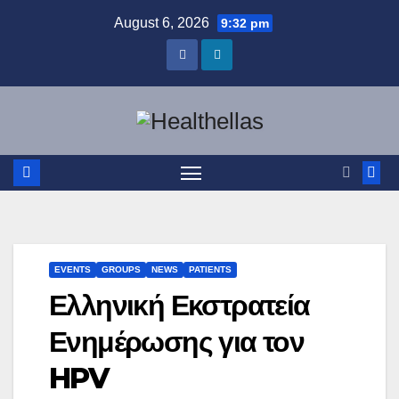
Skip
August 6, 2026
9:32 pm
to
content
EVENTS
GROUPS
NEWS
PATIENTS
Ελληνική Εκστρατεία
Ενημέρωσης για τον
HPV