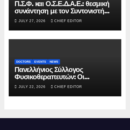
Π.Σ.Φ. και Ο.Σ.Ε.Δ.Α.Ε.: θεσμική
συνάντηση με τον Συντονιστή
του Γραφείου του
JULY 27, 2026
CHIEF EDITOR
Πρωθυπουργού
DOCTORS
EVENTS
NEWS
Πανελλήνιος Σύλλογος
Φυσικοθεραπευτών: Οι
προτάσεις προς τον ΕΟΠΥΥ για
JULY 22, 2026
CHIEF EDITOR
τον περιορισμό του clawback