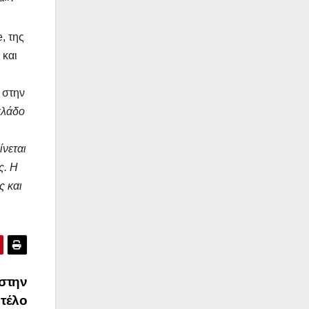
, της
 και
 στην
κλάδο
ίνεται
ς. Η
ς και
 στην
ντέλο