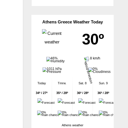
Athens Greece Weather Today
30º
46%
8 km/h
1011 hPa
0%
Today
Tmrw.
Sat. 8
Sun. 9
34º / 27º
35º / 28º
36º / 28º
36º / 28º
0%
0%
0%
0%
Athens weather