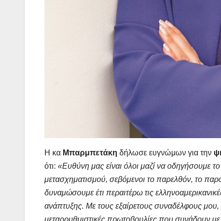
Η κα
Μπαρμπετάκη
δήλωσε ευγνώμων για την
ψ
ότι:
«Ευθύνη μας είναι όλοι μαζί να οδηγήσουμε τ
μετασχηματισμού, σεβόμενοι το παρελθόν, το παρό
δυναμώσουμε έτι περαιτέρω τις ελληνοαμερικανικέ
ανάπτυξης. Με τους εξαίρετους συναδέλφους μου, 
μεταρρυθμιστικές πρωτοβουλίες που συνάδουν με τ