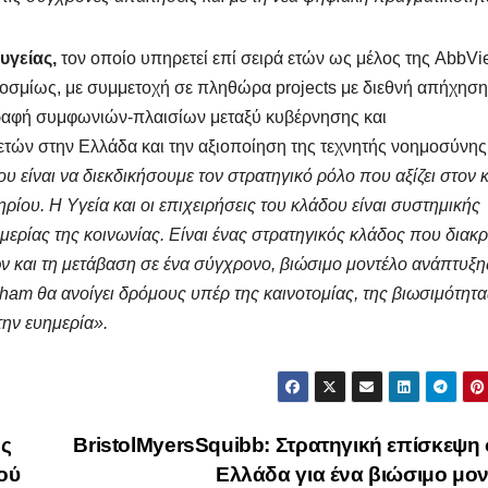
υγείας,
τον οποίο υπηρετεί επί σειρά ετών ως μέλος της AbbVie
οσμίως, με συμμετοχή σε πληθώρα projects με διεθνή απήχηση
γραφή συμφωνιών-πλαισίων μεταξύ κυβέρνησης και
ετών στην Ελλάδα και την αξιοποίηση της τεχνητής νοημοσύνης
υ είναι να διεκδικήσουμε τον στρατηγικό ρόλο που αξίζει στον 
ίου. Η Υγεία και οι επιχειρήσεις του κλάδου είναι συστημικής
ερίας της κοινωνίας. Είναι ένας στρατηγικός κλάδος που διακρ
ν και τη μετάβαση σε ένα σύγχρονο, βιώσιμο μοντέλο ανάπτυξη
am θα ανοίγει δρόμους υπέρ της καινοτομίας, της βιωσιμότητα
ην ευημερία».
ης
BristolMyersSquibb: Στρατηγική επίσκεψη
ού
Ελλάδα για ένα βιώσιμο μο