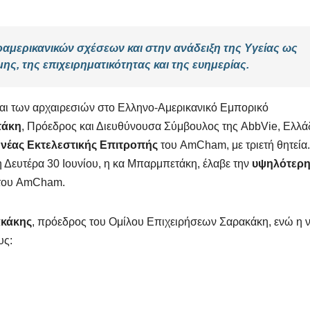
μερικανικών σχέσεων και στην ανάδειξη της Υγείας ως
ς, της επιχειρηματικότητας και της ευημερίας.
και των αρχαιρεσιών στο Ελληνο-Αμερικανικό Εμπορικό
τάκη
, Πρόεδρος και Διευθύνουσα Σύμβουλος της AbbVie, Ελλά
ς νέας Εκτελεστικής Επιτροπής
του AmCham, με τριετή θητεία
η Δευτέρα 30 Ιουνίου, η κα Μπαρμπετάκη, έλαβε την
υψηλότερ
 του AmCham.
ακάκης
, πρόεδρος του Ομίλου Επιχειρήσεων Σαρακάκη, ενώ η 
υς: