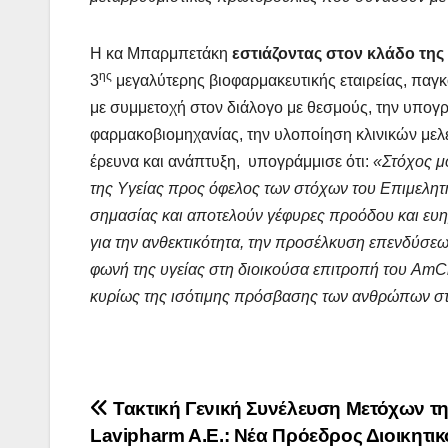
Η κα Μπαρμπετάκη
εστιάζοντας στον κλάδο της 
ης
3
μεγαλύτερης βιοφαρμακευτικής εταιρείας, παγκ
με συμμετοχή στον διάλογο με θεσμούς, την υπο
φαρμακοβιομηχανίας, την υλοποίηση κλινικών μελ
έρευνα και ανάπτυξη, υπογράμμισε ότι:
«Στόχος μο
της Υγείας προς όφελος των στόχων του Επιμελητηρ
σημασίας και αποτελούν γέφυρες προόδου και ευημ
για την ανθεκτικότητα, την προσέλκυση επενδύσεω
φωνή της υγείας στη διοικούσα επιτροπή του AmCh
κυρίως της ισότιμης πρόσβασης των ανθρώπων στ
Post
Τακτική Γενική Συνέλευση Μετόχων τ
Lavipharm A.E.: Νέα Πρόεδρος Διοικητικ