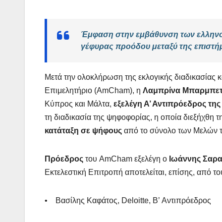
Έμφαση στην εμβάθυνση των ελληνοα
γέφυρας προόδου μεταξύ της επιστήμη
Μετά την ολοκλήρωση της εκλογικής διαδικασίας 
Επιμελητήριο (AmCham), η
Λαμπρίνα Μπαρμπε
Κύπρος και Μάλτα,
εξελέγη Α’ Αντιπρόεδρος τη
τη διαδικασία της ψηφοφορίας, η οποία διεξήχθη τ
κατάταξη σε ψήφους
από το σύνολο των Mελών
Πρόεδρος
του AmCham εξελέγη ο
Ιωάννης Σαρ
Εκτελεστική Επιτροπή αποτελείται, επίσης, από το
• Βασίλης Καφάτος, Deloitte, B’ Αντιπρόεδρος