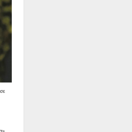
ωσε
α».