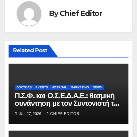
By
Chief Editor
Related Post
DOCTORS
EVENTS
HOSPITAL
MARKETING
NEWS
Π.Σ.Φ. και Ο.Σ.Ε.Δ.Α.Ε.: θεσμική
συνάντηση με τον Συντονιστή του
Γραφείου του Πρωθυπουργού
JUL 27, 2026
CHIEF EDITOR