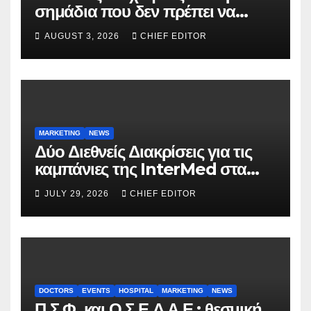
σημάδια που δεν πρέπει να
αγνοούνται
AUGUST 3, 2026
CHIEF EDITOR
MARKETING
NEWS
Δύο Διεθνείς Διακρίσεις για τις
καμπάνιες της InterMed στα
FOOH Awards 2026
JULY 29, 2026
CHIEF EDITOR
DOCTORS
EVENTS
HOSPITAL
MARKETING
NEWS
Π.Σ.Φ. και Ο.Σ.Ε.Δ.Α.Ε.: θεσμική