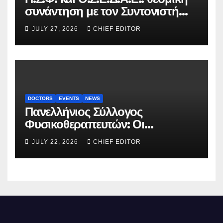
συνάντηση με τον Συντονιστή
του Γραφείου του
JULY 27, 2026
CHIEF EDITOR
Πρωθυπουργού
DOCTORS
EVENTS
NEWS
Πανελλήνιος Σύλλογος
Φυσικοθεραπευτών: Οι
προτάσεις προς τον ΕΟΠΥΥ για
JULY 22, 2026
CHIEF EDITOR
τον περιορισμό του clawback