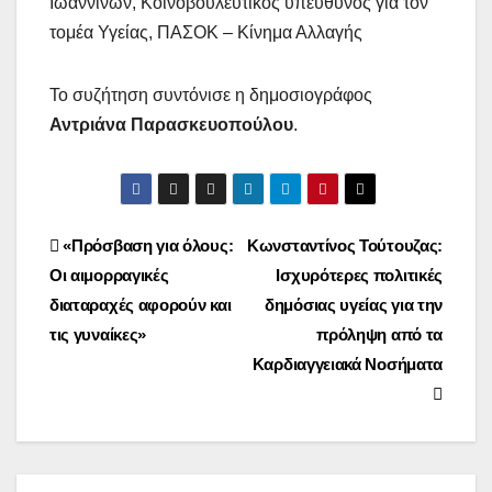
Ιωαννίνων, Κοινοβουλευτικός υπεύθυνος για τον
τομέα Υγείας, ΠΑΣΟΚ – Κίνημα Αλλαγής
Το συζήτηση συντόνισε η δημοσιογράφος
Αντριάνα Παρασκευοπούλου
.
Post
«Πρόσβαση για όλους:
Κωνσταντίνος Τούτουζας:
Οι αιμορραγικές
Ισχυρότερες πολιτικές
navigation
διαταραχές αφορούν και
δημόσιας υγείας για την
τις γυναίκες»
πρόληψη από τα
Καρδιαγγειακά Νοσήματα