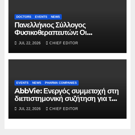
DOCTORS
EVENTS
NEWS
Πανελλήνιος Σύλλογος
Φυσικοθεραπευτών: Οι
προτάσεις προς τον ΕΟΠΥΥ για
JUL 22, 2026
CHIEF EDITOR
τον περιορισμό του clawback
EVENTS
NEWS
PHARMA COMPANIES
AbbVie: Ενεργός συμμετοχή στη
διεπιστημονική συζήτηση για την
υγεία και την ισότιμη πρόσβαση
JUL 22, 2026
CHIEF EDITOR
των ασθενών στην καινοτομία,
στο Ευρωπαϊκό Κοινοβούλιο